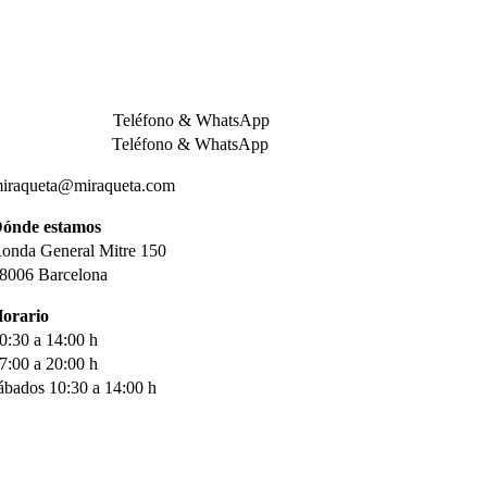
adel Barcelona – miRaqueta.com
ontacto
34 932 013 509
Teléfono & WhatsApp
34 611 680 800
Teléfono & WhatsApp
iraqueta@miraqueta.com
ónde estamos
onda General Mitre 150
8006 Barcelona
orario
0:30 a 14:00 h
7:00 a 20:00 h
ábados 10:30 a 14:00 h
ienda online
iRaqueta.com