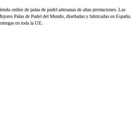
ienda online de palas de padel artesanas de altas prestaciones. Las
ejores Palas de Padel del Mundo, diseñadas y fabricadas en España.
ntregas en toda la UE.
ienda online
ala Barcelona
ala Lobo
i Cuenta
ocalización