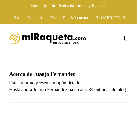
Saltar
Envío gratuito Península Ibérica y Baleares
al
contenido
En
Fr
It
Es
Mi cuenta
CARRITO
Acerca de Juanjo Fernandez
Este autor no presenta ningún detalle.
Hasta ahora Juanjo Fernandez ha creado 39 entradas de blog.