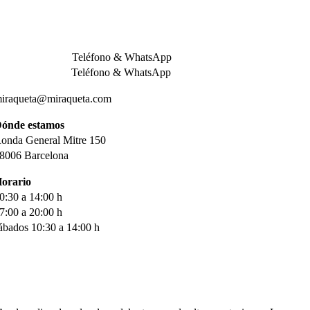
adel Barcelona – miRaqueta.com
ontacto
34 932 013 509
Teléfono & WhatsApp
34 611 680 800
Teléfono & WhatsApp
iraqueta@miraqueta.com
ónde estamos
onda General Mitre 150
8006 Barcelona
orario
0:30 a 14:00 h
7:00 a 20:00 h
ábados 10:30 a 14:00 h
ienda online
iRaqueta.com