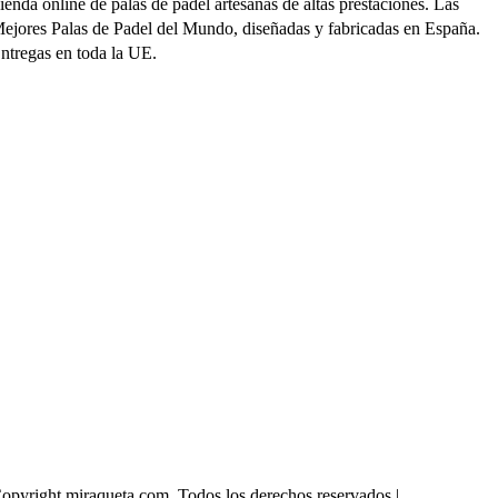
ienda online de palas de padel artesanas de altas prestaciones. Las
ejores Palas de Padel del Mundo, diseñadas y fabricadas en España.
ntregas en toda la UE.
ienda online
ala Barcelona
ala Lobo
i Cuenta
ocalización
opyright miraqueta.com. Todos los derechos reservados |
Condiciones