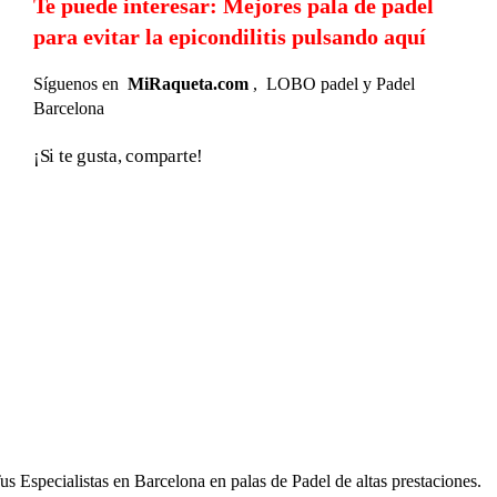
Te puede interesar: Mejores pala de padel
para evitar la epicondilitis pulsando aquí
Síguenos en
MiRaqueta.com
,
LOBO padel
y
Padel
Barcelona
¡Si te gusta, comparte!
Facebook
X
WhatsApp
Telegram
Correo
Copy
electrónico
Link
adel Barcelona – miRaqueta.com
us Especialistas en Barcelona en palas de Padel de altas prestaciones.