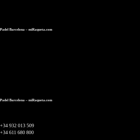
Padel Barcelona – miRaqueta.com
Specialisti in racchette da padel ad alte prestazioni. Tutte le marche di
racchette da padel, con la garanzia del miglior prezzo sul mercato.
Negozio online & Negozio a Barcellona.
Negozio a Barcellona
Padel Barcelona – miRaqueta.com
Contatti
+34 932 013 509
+34 611 680 800