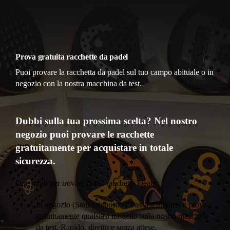
Prova gratuita racchette da padel
Puoi provare la racchetta da padel sul tuo campo abituale o in
negozio con la nostra macchina da test.
Dubbi sulla tua prossima scelta? Nel nostro
negozio puoi provare le racchette
gratuitamente per acquistare in totale
sicurezza.
Due modi per trovare la tua racchetta ideale:
In negozio (Senza deposito): Passa a trovarci e prova
gratuitamente qualsiasi modello sulla nostra macchina
da test. Rapido, diretto e senza attese.