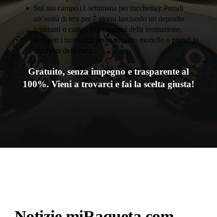
Sul tuo campo (1 settimana per racchetta): Prendi
un’unità di test per 7 giorni lasciando un deposito
(contanti o carta). Al momento della restituzione,
recuperi i tuoi soldi, provi un altro modello o prendi la
racchetta definitiva.
Gratuito, senza impegno e trasparente al
100%. Vieni a trovarci e fai la scelta giusta!
Notizie miRaqueta.com