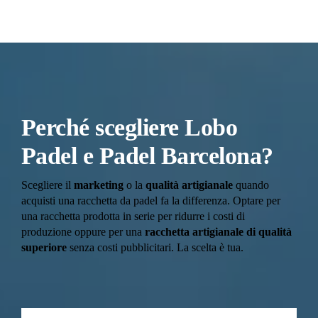
Perché scegliere Lobo
Padel e Padel Barcelona?
Scegliere il
marketing
o la
qualità artigianale
quando
acquisti una racchetta da padel fa la differenza. Optare per
una racchetta prodotta in serie per ridurre i costi di
produzione oppure per una
racchetta artigianale di qualità
superiore
senza costi pubblicitari. La scelta è tua.