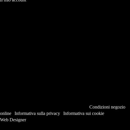
Posizione del negozio
Copyright miraqueta.com. Tutti i diritti riservati |
Condizioni negozio
online
|
Informativa sulla privacy
|
Informativa sui cookie
Web Designer