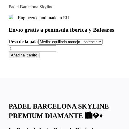
Padel Barcelona Skyline
Engineered and made in EU
Envío gratis a península ibérica y Baleares
Peso de la pala
Pala
de
Añadir al carrito
Padel
|
Padel
Barcelona
Skyline
Premium
Diamante
cantidad
PADEL BARCELONA SKYLINE
PREMIUM DIAMANTE 🏙️💎♦️