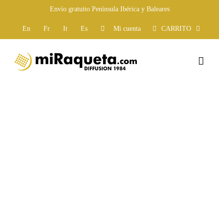
Saltar
Envío gratuito Península Ibérica y Baleares
al
contenido
En
Fr
It
Es
Mi cuenta
CARRITO