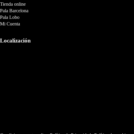
Tienda online
Pala Barcelona
Pala Lobo
Mi Cuenta
Localización
Copyright miraqueta.com. Todos los derechos reservados |